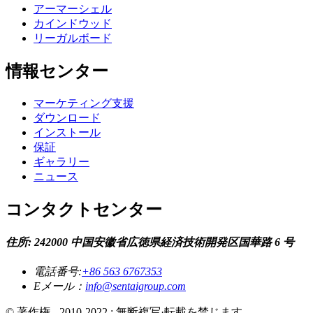
アーマーシェル
カインドウッド
リーガルボード
情報センター
マーケティング支援
ダウンロード
インストール
保証
ギャラリー
ニュース
コンタクトセンター
住所: 242000 中国安徽省広徳県経済技術開発区国華路 6 号
電話番号:
+86 563 6767353
Eメール：
info@sentaigroup.com
© 著作権 - 2010-2022 : 無断複写·転載を禁じます. - , , , , , ,